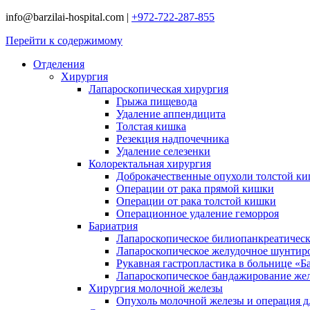
info@barzilai-hospital.com
|
+972-722-287-855
Перейти к содержимому
Отделения
Хирургия
Лапароскопическая хирургия
Грыжа пищевода
Удаление аппендицита
Толстая кишка
Резекция надпочечника
Удаление селезенки
Колоректальная хирургия
Доброкачественные опухоли толстой к
Операции от рака прямой кишки
Операции от рака толстой кишки
Операционное удаление геморроя
Бариатрия
Лапароскопическое билиопанкреатичес
Лапароскопическое желудочное шунтир
Рукавная гастропластика в больнице «Б
Лапароскопическое бандажирование же
Хирургия молочной железы
Опухоль молочной железы и операция дл