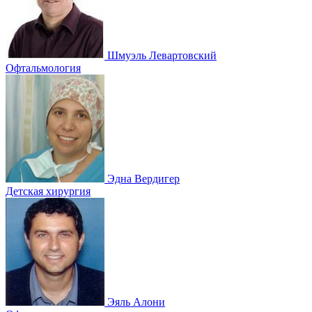
Шмуэль Левартовский
Офтальмология
Эдна Вердигер
Детская хирургия
Эяль Алони