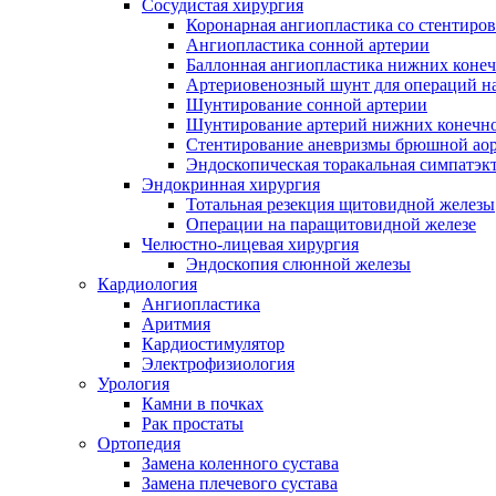
Сосудистая хирургия
Коронарная ангиопластика со стентиро
Ангиопластика сонной артерии
Баллонная ангиопластика нижних конеч
Артериовенозный шунт для операций на
Шунтирование сонной артерии
Шунтирование артерий нижних конечн
Стентирование аневризмы брюшной ао
Эндоскопическая торакальная симпатэк
Эндокринная хирургия
Тотальная резекция щитовидной железы
Операции на паращитовидной железе
Челюстно-лицевая хирургия
Эндоскопия слюнной железы
Кардиология
Ангиопластика
Аритмия
Кардиостимулятор
Электрофизиология
Урология
Камни в почках
Рак простаты
Ортопедия
Замена коленного сустава
Замена плечевого сустава