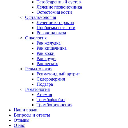
Тазобедренный сустав
Лечение позвоночника
Остеотомия кости
Офтальмология
Лечение катаракты
Проблемы сетчатки
Роговица глаза
Онкология
Рак желудка
Рак кишечника
Рак кожи
Рак груди
Рак легких
Ревматология
Ревматоидный артрит
Склеродермия
Подагра
Гематология
Анемия
Тромбофлебит
Тромбоцитопения
Наши врачи
Вопросы и ответы
Отзывы
О нас