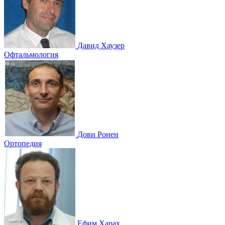
Давид Хаузер
Офтальмология
Дови Ронен
Ортопедия
Ефим Харах