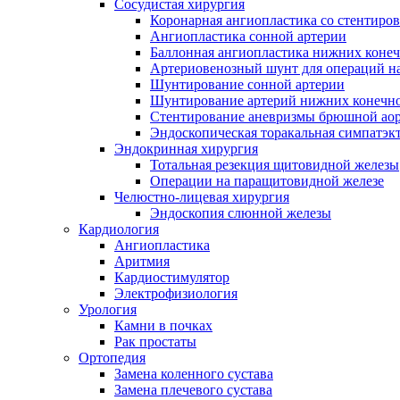
Сосудистая хирургия
Коронарная ангиопластика со стентиро
Ангиопластика сонной артерии
Баллонная ангиопластика нижних конеч
Артериовенозный шунт для операций на
Шунтирование сонной артерии
Шунтирование артерий нижних конечн
Стентирование аневризмы брюшной ао
Эндоскопическая торакальная симпатэк
Эндокринная хирургия
Тотальная резекция щитовидной железы
Операции на паращитовидной железе
Челюстно-лицевая хирургия
Эндоскопия слюнной железы
Кардиология
Ангиопластика
Аритмия
Кардиостимулятор
Электрофизиология
Урология
Камни в почках
Рак простаты
Ортопедия
Замена коленного сустава
Замена плечевого сустава