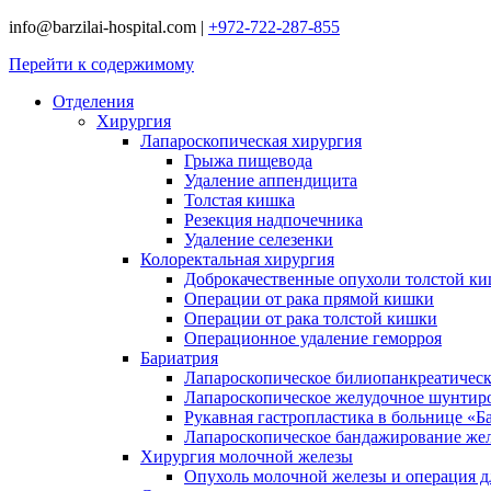
info@barzilai-hospital.com
|
+972-722-287-855
Перейти к содержимому
Отделения
Хирургия
Лапароскопическая хирургия
Грыжа пищевода
Удаление аппендицита
Толстая кишка
Резекция надпочечника
Удаление селезенки
Колоректальная хирургия
Доброкачественные опухоли толстой к
Операции от рака прямой кишки
Операции от рака толстой кишки
Операционное удаление геморроя
Бариатрия
Лапароскопическое билиопанкреатичес
Лапароскопическое желудочное шунтир
Рукавная гастропластика в больнице «Б
Лапароскопическое бандажирование же
Хирургия молочной железы
Опухоль молочной железы и операция дл