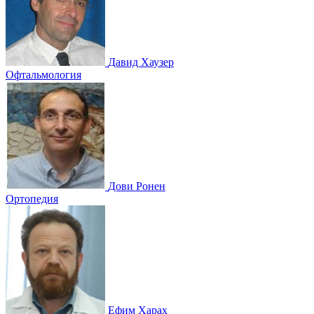
Давид Хаузер
Офтальмология
Дови Ронен
Ортопедия
Ефим Харах