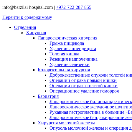
info@barzilai-hospital.com
|
+972-722-287-855
Перейти к содержимому
Отделения
Хирургия
Лапароскопическая хирургия
Грыжа пищевода
Удаление аппендицита
Толстая кишка
Резекция надпочечника
Удаление селезенки
Колоректальная хирургия
Доброкачественные опухоли толстой к
Операции от рака прямой кишки
Операции от рака толстой кишки
Операционное удаление геморроя
Бариатрия
Лапароскопическое билиопанкреатичес
Лапароскопическое желудочное шунтир
Рукавная гастропластика в больнице «Б
Лапароскопическое бандажирование же
Хирургия молочной железы
Опухоль молочной железы и операция дл