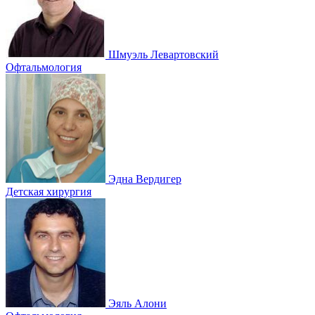
Шмуэль Левартовский
Офтальмология
Эдна Вердигер
Детская хирургия
Эяль Алони