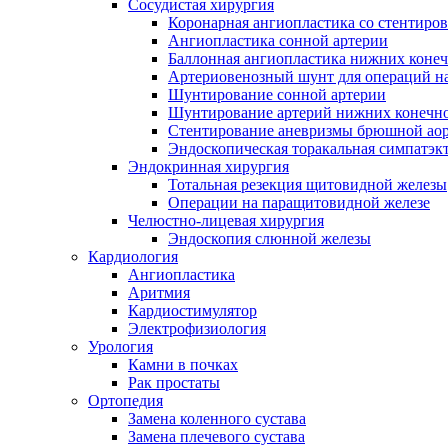
Сосудистая хирургия
Коронарная ангиопластика со стентиро
Ангиопластика сонной артерии
Баллонная ангиопластика нижних конеч
Артериовенозный шунт для операций на
Шунтирование сонной артерии
Шунтирование артерий нижних конечн
Стентирование аневризмы брюшной ао
Эндоскопическая торакальная симпатэк
Эндокринная хирургия
Тотальная резекция щитовидной железы
Операции на паращитовидной железе
Челюстно-лицевая хирургия
Эндоскопия слюнной железы
Кардиология
Ангиопластика
Аритмия
Кардиостимулятор
Электрофизиология
Урология
Камни в почках
Рак простаты
Ортопедия
Замена коленного сустава
Замена плечевого сустава