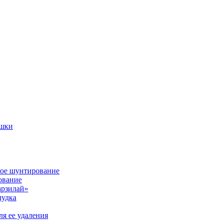
ишки
кое шунтирование
ование
арзилай»
лудка
я ее удаления