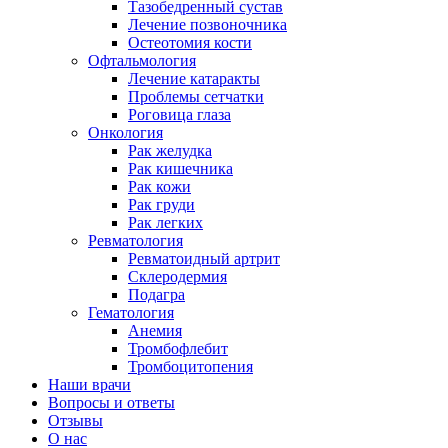
Тазобедренный сустав
Лечение позвоночника
Остеотомия кости
Офтальмология
Лечение катаракты
Проблемы сетчатки
Роговица глаза
Онкология
Рак желудка
Рак кишечника
Рак кожи
Рак груди
Рак легких
Ревматология
Ревматоидный артрит
Склеродермия
Подагра
Гематология
Анемия
Тромбофлебит
Тромбоцитопения
Наши врачи
Вопросы и ответы
Отзывы
О нас