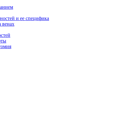
ванием
ностей и ее специфика
 венах
остей
рты
томия