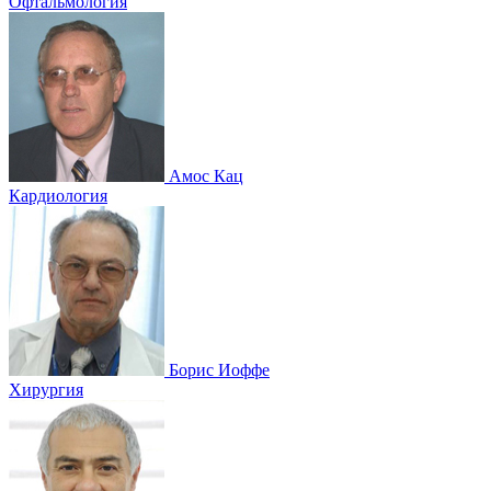
Офтальмология
Амос Кац
Кардиология
Борис Иоффе
Хирургия