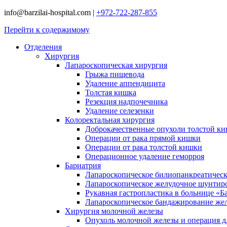
info@barzilai-hospital.com
|
+972-722-287-855
Перейти к содержимому
Отделения
Хирургия
Лапароскопическая хирургия
Грыжа пищевода
Удаление аппендицита
Толстая кишка
Резекция надпочечника
Удаление селезенки
Колоректальная хирургия
Доброкачественные опухоли толстой к
Операции от рака прямой кишки
Операции от рака толстой кишки
Операционное удаление геморроя
Бариатрия
Лапароскопическое билиопанкреатичес
Лапароскопическое желудочное шунтир
Рукавная гастропластика в больнице «Б
Лапароскопическое бандажирование же
Хирургия молочной железы
Опухоль молочной железы и операция дл