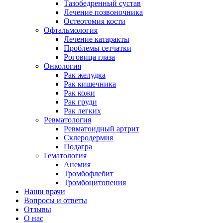
Тазобедренный сустав
Лечение позвоночника
Остеотомия кости
Офтальмология
Лечение катаракты
Проблемы сетчатки
Роговица глаза
Онкология
Рак желудка
Рак кишечника
Рак кожи
Рак груди
Рак легких
Ревматология
Ревматоидный артрит
Склеродермия
Подагра
Гематология
Анемия
Тромбофлебит
Тромбоцитопения
Наши врачи
Вопросы и ответы
Отзывы
О нас