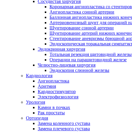
Сосудистая хирургия
Коронарная ангиопластика со стентиро
Ангиопластика сонной артерии
Баллонная ангиопластика нижних конеч
Артериовенозный шунт для операций на
Шунтирование сонной артерии
Шунтирование артерий нижних конечн
Стентирование аневризмы брюшной ао
Эндоскопическая торакальная симпатэк
Эндокринная хирургия
Тотальная резекция щитовидной железы
Операции на паращитовидной железе
Челюстно-лицевая хирургия
Эндоскопия слюнной железы
Кардиология
Ангиопластика
Аритмия
Кардиостимулятор
Электрофизиология
Урология
Камни в почках
Рак простаты
Ортопедия
Замена коленного сустава
Замена плечевого сустава