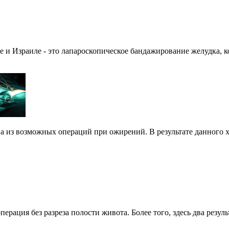
 и Израиле - это лапароскопическое бандажирование желудка, к
 из возможных операций при ожирений. В результате данного хи
рация без разреза полости живота. Более того, здесь два резу