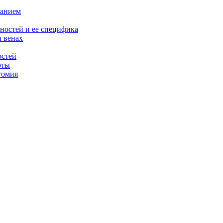
ванием
ностей и ее специфика
 венах
остей
рты
томия