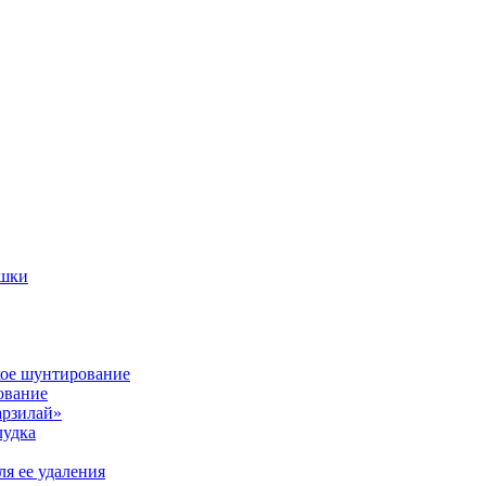
ишки
кое шунтирование
ование
арзилай»
лудка
я ее удаления