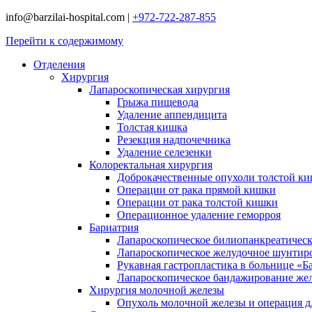
info@barzilai-hospital.com
|
+972-722-287-855
Перейти к содержимому
Отделения
Хирургия
Лапароскопическая хирургия
Грыжа пищевода
Удаление аппендицита
Толстая кишка
Резекция надпочечника
Удаление селезенки
Колоректальная хирургия
Доброкачественные опухоли толстой к
Операции от рака прямой кишки
Операции от рака толстой кишки
Операционное удаление геморроя
Бариатрия
Лапароскопическое билиопанкреатичес
Лапароскопическое желудочное шунтир
Рукавная гастропластика в больнице «Б
Лапароскопическое бандажирование же
Хирургия молочной железы
Опухоль молочной железы и операция дл