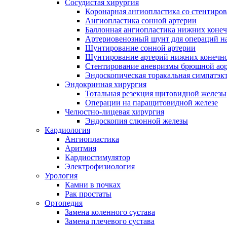
Сосудистая хирургия
Коронарная ангиопластика со стентиро
Ангиопластика сонной артерии
Баллонная ангиопластика нижних конеч
Артериовенозный шунт для операций на
Шунтирование сонной артерии
Шунтирование артерий нижних конечн
Стентирование аневризмы брюшной ао
Эндоскопическая торакальная симпатэк
Эндокринная хирургия
Тотальная резекция щитовидной железы
Операции на паращитовидной железе
Челюстно-лицевая хирургия
Эндоскопия слюнной железы
Кардиология
Ангиопластика
Аритмия
Кардиостимулятор
Электрофизиология
Урология
Камни в почках
Рак простаты
Ортопедия
Замена коленного сустава
Замена плечевого сустава