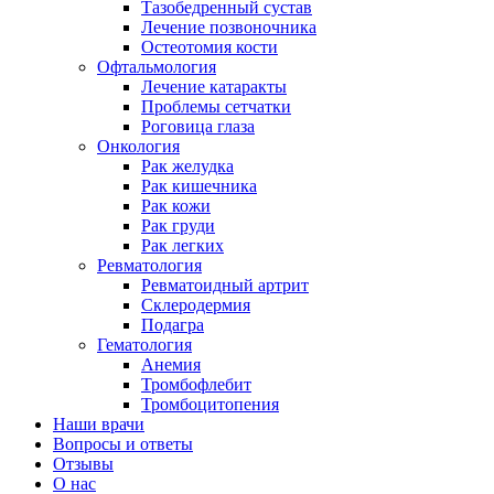
Тазобедренный сустав
Лечение позвоночника
Остеотомия кости
Офтальмология
Лечение катаракты
Проблемы сетчатки
Роговица глаза
Онкология
Рак желудка
Рак кишечника
Рак кожи
Рак груди
Рак легких
Ревматология
Ревматоидный артрит
Склеродермия
Подагра
Гематология
Анемия
Тромбофлебит
Тромбоцитопения
Наши врачи
Вопросы и ответы
Отзывы
О нас