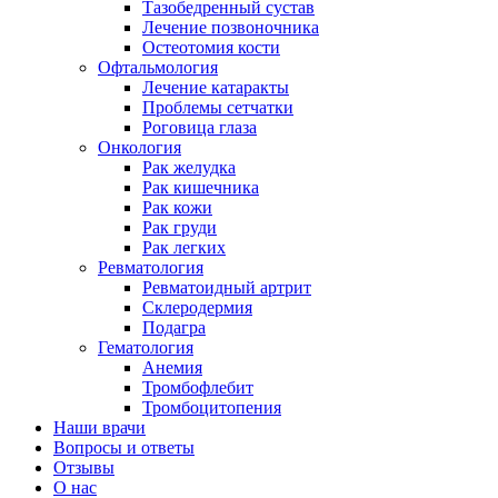
Тазобедренный сустав
Лечение позвоночника
Остеотомия кости
Офтальмология
Лечение катаракты
Проблемы сетчатки
Роговица глаза
Онкология
Рак желудка
Рак кишечника
Рак кожи
Рак груди
Рак легких
Ревматология
Ревматоидный артрит
Склеродермия
Подагра
Гематология
Анемия
Тромбофлебит
Тромбоцитопения
Наши врачи
Вопросы и ответы
Отзывы
О нас