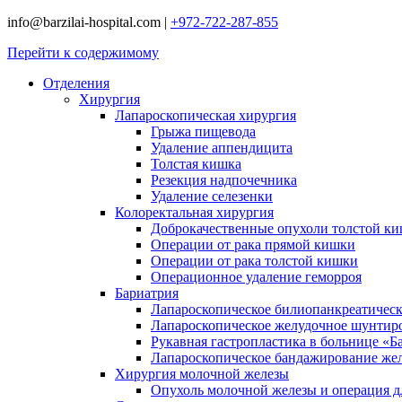
info@barzilai-hospital.com
|
+972-722-287-855
Перейти к содержимому
Отделения
Хирургия
Лапароскопическая хирургия
Грыжа пищевода
Удаление аппендицита
Толстая кишка
Резекция надпочечника
Удаление селезенки
Колоректальная хирургия
Доброкачественные опухоли толстой к
Операции от рака прямой кишки
Операции от рака толстой кишки
Операционное удаление геморроя
Бариатрия
Лапароскопическое билиопанкреатичес
Лапароскопическое желудочное шунтир
Рукавная гастропластика в больнице «Б
Лапароскопическое бандажирование же
Хирургия молочной железы
Опухоль молочной железы и операция дл