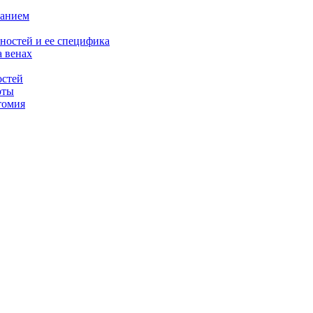
ванием
ностей и ее специфика
 венах
остей
рты
томия