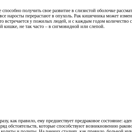
 способно получить свое развитие в слизистой оболочке рассмат
 все наросты перерастают в опухоль. Рак кишечника может измен
то встречается у пожилых людей, и с каждым годом количество с
й кишке, не так часто – в сигмовидной или слепой.
сразу, как правило, ему предшествует предраковое состояние: ад
т ряд обстоятельств, которые способствуют возникновению рако
, колиты и полипы. На ранних стадиях, как правило, больной чу