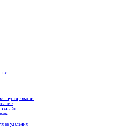
ишки
кое шунтирование
ование
арзилай»
лудка
я ее удаления