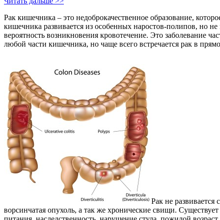
Читать дальше >>
Рак кишечника – это недоброкачественное образование, которое
кишечника развивается из особенных наростов-полипов, но не
вероятность возникновения кровотечение. Это заболевание час
любой части кишечника, но чаще всего встречается рак в прямо
Рак не развивается 
ворсинчатая опухоль, а так же хронические свищи. Существуе
питания, наследственность, нарушение стула, пожилой возраст