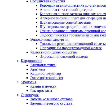
Сосудистая хирургия
Коронарная ангиопластика со стентиро
Ангиопластика сонной артерии
Баллонная ангиопластика нижних конеч
Артериовенозный шунт для операций на
Шунтирование сонной артерии
Шунтирование артерий нижних конечн
Стентирование аневризмы брюшной ао
Эндоскопическая торакальная симпатэк
Эндокринная хирургия
Тотальная резекция щитовидной железы
Операции на паращитовидной железе
Челюстно-лицевая хирургия
Эндоскопия слюнной железы
Кардиология
Ангиопластика
Аритмия
Кардиостимулятор
Электрофизиология
Урология
Камни в почках
Рак простаты
Ортопедия
Замена коленного сустава
Замена плечевого сустава