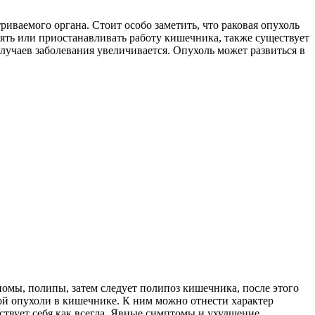
риваемого органа. Стоит особо заметить, что раковая опухоль
ять или приостанавливать работу кишечника, также существует
лучаев заболевания увеличивается. Опухоль может развиться в
еномы, полипы, затем следует полипоз кишечника, после этого
вой опухоли в кишечнике. К ним можно отнести характер
вствует себя как всегда. Явные симптомы и ухудшение