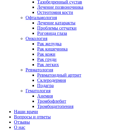
Тазобедренный сустав
Лечение позвоночника
Остеотомия кости
Офтальмология
Лечение катаракты
Проблемы сетчатки
Роговица глаза
Онкология
Рак желудка
Рак кишечника
Рак кожи
Рак груди
Рак легких
Ревматология
Ревматоидный артрит
Склеродермия
Подагра
Гематология
Анемия
Тромбофлебит
Тромбоцитопения
Наши врачи
Вопросы и ответы
Отзывы
О нас