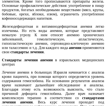
элементом. Кроме того прописываются препараты железа.
Основные профилактические действия: употребление в пищу
продуктов, богатых необходимыми веществами (мясо, крупы,
бобовые, орехи, яблоки, изюм), ограничить употребление
кофеиносодержащих напитков.
Железодефицитная и витаминодефицитная анемия легко
излечимы. Но есть виды анемии, которые представляют
немалую угрозу. К ним относят анемию хронических
заболеваний, гемолитическую, апластическую,
гипопластическую анемии, серповидно-клеточную анемию
или талассемию и т.д. Для каждого вида
анемии
применяются
свои
стандарты лечения
.
Стандарты лечения анемии
в израильских медицинских
центрах
Лечение анемии в больницах Израиля начинается с анализа
крови пациента, при помощи которого определяется уровень
содержания гемоглобина. На основании результатов анализа
врачи назначают дальнейшее обследование и анализы.
Благодаря этому есть возможность выяснить, что стало
причиной дефицита гемоглобина. Далее врач назначает
комплексную терапию в соответствии со
стандартами
лечения анемии
. Весь курс лечения проходит под