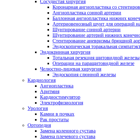
Сосудистая хирургия
Коронарная ангиопластика со стентиро
Ангиопластика сонной артерии
Баллонная ангиопластика нижних конеч
Артериовенозный шунт для операций на
Шунтирование сонной артерии
Шунтирование артерий нижних конечн
Стентирование аневризмы брюшной ао
Эндоскопическая торакальная симпатэк
Эндокринная хирургия
Тотальная резекция щитовидной железы
Операции на паращитовидной железе
Челюстно-лицевая хирургия
Эндоскопия слюнной железы
Кардиология
Ангиопластика
Аритмия
Кардиостимулятор
Электрофизиология
Урология
Камни в почках
Рак простаты
Ортопедия
Замена коленного сустава
Замена плечевого сустава