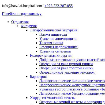
info@barzilai-hospital.com
|
+972-722-287-855
Перейти к содержимому
Отделения
Хирургия
Лапароскопическая хирургия
Грыжа пищевода
Удаление аппендицита
Толстая кишка
Резекция надпочечника
Удаление селезенки
Колоректальная хирургия
Доброкачественные опухоли толстой к
Операции от рака прямой кишки
Операции от рака толстой кишки
Операционное удаление геморроя
Бариатрия
Лапароскопическое билиопанкреатичес
Лапароскопическое желудочное шунтир
Рукавная гастропластика в больнице «Б
Лапароскопическое бандажирование же
Хирургия молочной железы
Опухоль молочной железы и операция дл