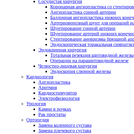
Сосудистая хирургия
Коронарная ангиопластика со стентиро
Ангиопластика сонной артерии
Баллонная ангиопластика нижних конеч
Артериовенозный шунт для операций на
Шунтирование сонной артерии
Шунтирование артерий нижних конечн
Стентирование аневризмы брюшной ао
Эндоскопическая торакальная симпатэк
Эндокринная хирургия
Тотальная резекция щитовидной железы
Операции на паращитовидной железе
Челюстно-лицевая хирургия
Эндоскопия слюнной железы
Кардиология
Ангиопластика
Аритмия
Кардиостимулятор
Электрофизиология
Урология
Камни в почках
Рак простаты
Ортопедия
Замена коленного сустава
Замена плечевого сустава