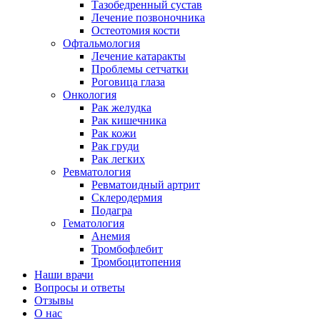
Тазобедренный сустав
Лечение позвоночника
Остеотомия кости
Офтальмология
Лечение катаракты
Проблемы сетчатки
Роговица глаза
Онкология
Рак желудка
Рак кишечника
Рак кожи
Рак груди
Рак легких
Ревматология
Ревматоидный артрит
Склеродермия
Подагра
Гематология
Анемия
Тромбофлебит
Тромбоцитопения
Наши врачи
Вопросы и ответы
Отзывы
О нас