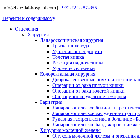
info@barzilai-hospital.com
|
+972-722-287-855
Перейти к содержимому
Отделения
Хирургия
Лапароскопическая хирургия
Грыжа пищевода
Удаление аппендицита
Толстая кишка
Резекция надпочечника
Удаление селезенки
Колоректальная хирургия
Доброкачественные опухоли толстой к
Операции от рака прямой кишки
Операции от рака толстой кишки
Операционное удаление геморроя
Бариатрия
Лапароскопическое билиопанкреатичес
Лапароскопическое желудочное шунтир
Рукавная гастропластика в больнице «Б
Лапароскопическое бандажирование же
Хирургия молочной железы
Опухоль молочной железы и операция дл