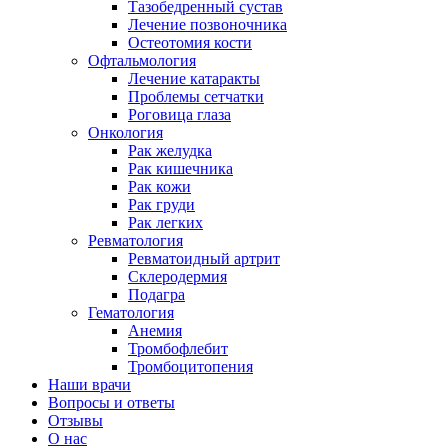
Тазобедренный сустав
Лечение позвоночника
Остеотомия кости
Офтальмология
Лечение катаракты
Проблемы сетчатки
Роговица глаза
Онкология
Рак желудка
Рак кишечника
Рак кожи
Рак груди
Рак легких
Ревматология
Ревматоидный артрит
Склеродермия
Подагра
Гематология
Анемия
Тромбофлебит
Тромбоцитопения
Наши врачи
Вопросы и ответы
Отзывы
О нас