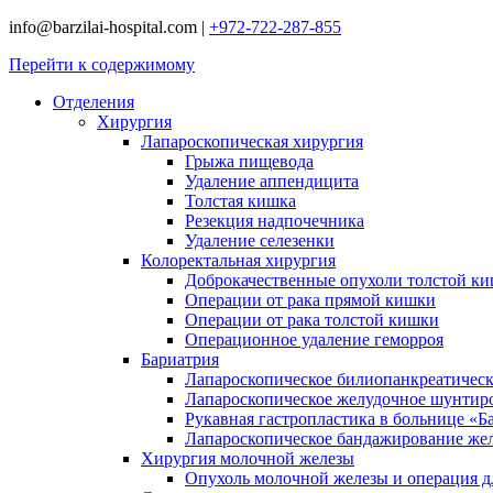
info@barzilai-hospital.com
|
+972-722-287-855
Перейти к содержимому
Отделения
Хирургия
Лапароскопическая хирургия
Грыжа пищевода
Удаление аппендицита
Толстая кишка
Резекция надпочечника
Удаление селезенки
Колоректальная хирургия
Доброкачественные опухоли толстой к
Операции от рака прямой кишки
Операции от рака толстой кишки
Операционное удаление геморроя
Бариатрия
Лапароскопическое билиопанкреатичес
Лапароскопическое желудочное шунтир
Рукавная гастропластика в больнице «Б
Лапароскопическое бандажирование же
Хирургия молочной железы
Опухоль молочной железы и операция дл