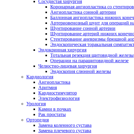
Сосудистая хирургия
Коронарная ангиопластика со стентиро
Ангиопластика сонной артерии
Баллонная ангиопластика нижних конеч
Артериовенозный шунт для операций на
Шунтирование сонной артерии
Шунтирование артерий нижних конечн
Стентирование аневризмы брюшной ао
Эндоскопическая торакальная симпатэк
Эндокринная хирургия
Тотальная резекция щитовидной железы
Операции на паращитовидной железе
Челюстно-лицевая хирургия
Эндоскопия слюнной железы
Кардиология
Ангиопластика
Аритмия
Кардиостимулятор
Электрофизиология
Урология
Камни в почках
Рак простаты
Ортопедия
Замена коленного сустава
Замена плечевого сустава